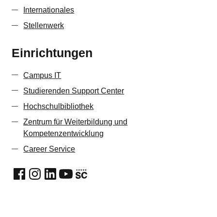
Internationales
Stellenwerk
Einrichtungen
Campus IT
Studierenden Support Center
Hochschulbibliothek
Zentrum für Weiterbildung und
Kompetenzentwicklung
Career Service
Social Media
Facebook
Instagram
LinkedIn
YouTube
StudyCheck